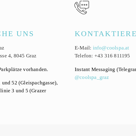


CHE
UNS
KONTAKTIER
az
E-Mail:
info@coolspa.at
sse 4, 8045 Graz
Telefon: +43 316 811195
Parkplätze vorhanden.
Instant Messaging (Telegra
@coolspa_graz
1 und 52 (Gleispachgasse),
linie 3 und 5 (Grazer