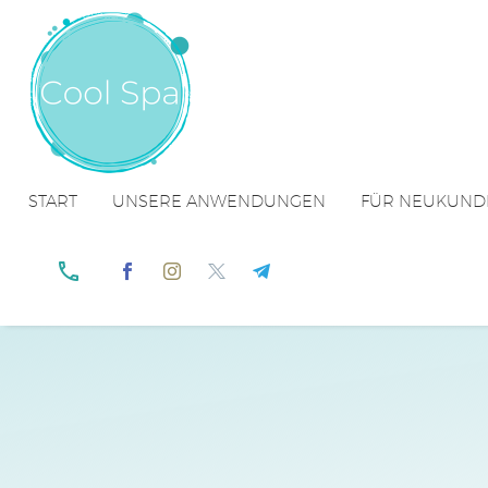
START
UNSERE ANWENDUNGEN
FÜR NEUKUND

