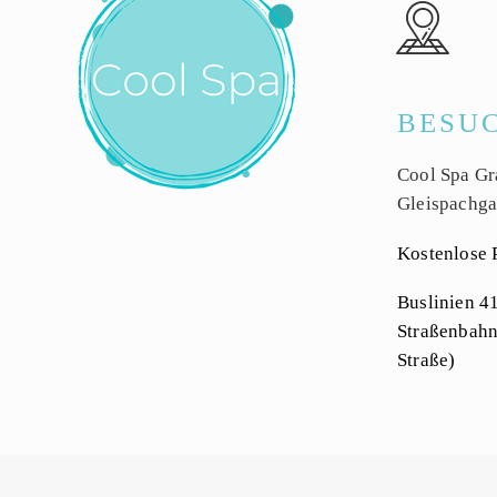


BESU
Cool Spa Gr
Gleispachga
Kostenlose 
Buslinien 4
Straßenbahn
Straße)