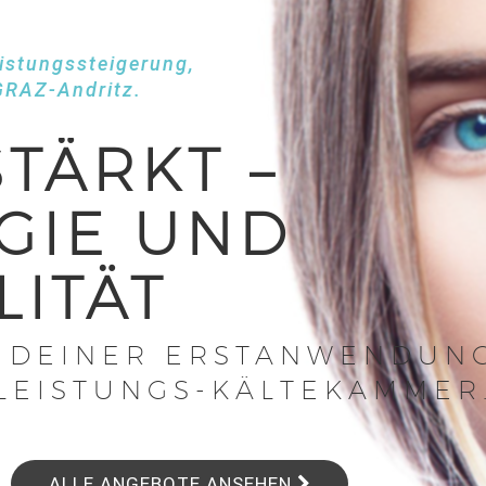
istungssteigerung,
GRAZ-Andritz.
STÄRKT –
GIE UND
ITÄT
T DEINER ERSTANWENDUN
LEISTUNGS-KÄLTEKAMMER
ALLE ANGEBOTE ANSEHEN