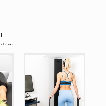
n
ysteme