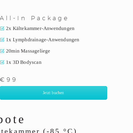
All-In Package
2x Kältekammer-Anwendungen
1x Lymphdrainage-Anwendungen
20min Massageliege
1x 3D Bodyscan
€99
Jetzt buchen
bote
ltekammer (-85 °C)