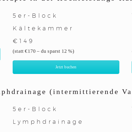
5er-Block
Kältekammer
€149
(statt €170 – du sparst 12 %)
Jetzt buchen
hdrainage (intermittierende V
5er-Block
Lymphdrainage